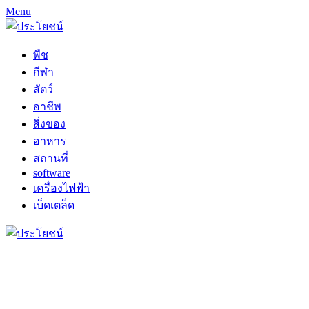
Menu
พืช
กีฬา
สัตว์
อาชีพ
สิ่งของ
อาหาร
สถานที่
software
เครื่องไฟฟ้า
เบ็ดเตล็ด