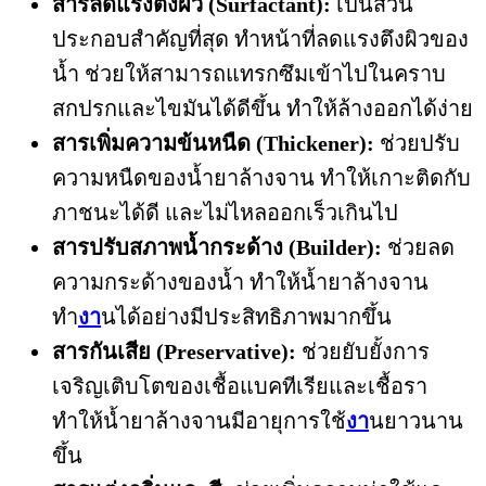
สารลดแรงตึงผิว (Surfactant):
เป็นส่วน
ประกอบสำคัญที่สุด ทำหน้าที่ลดแรงตึงผิวของ
น้ำ ช่วยให้สามารถแทรกซึมเข้าไปในคราบ
สกปรกและไขมันได้ดีขึ้น ทำให้ล้างออกได้ง่าย
สารเพิ่มความข้นหนืด (Thickener):
ช่วยปรับ
ความหนืดของน้ำยาล้างจาน ทำให้เกาะติดกับ
ภาชนะได้ดี และไม่ไหลออกเร็วเกินไป
สารปรับสภาพน้ำกระด้าง (Builder):
ช่วยลด
ความกระด้างของน้ำ ทำให้น้ำยาล้างจาน
ทำ
งา
นได้อย่างมีประสิทธิภาพมากขึ้น
สารกันเสีย (Preservative):
ช่วยยับยั้งการ
เจริญเติบโตของเชื้อแบคทีเรียและเชื้อรา
ทำให้น้ำยาล้างจานมีอายุการใช้
งา
นยาวนาน
ขึ้น