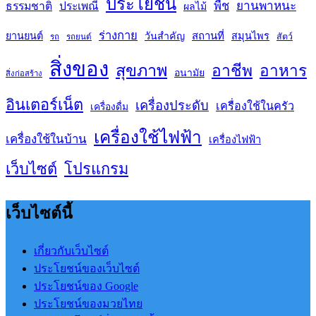
ประโยชน์
พืช
ยานพาหนะ
ธรรมชาติ
ประเพณี
ผลไม้
ร่างกาย
สถานที่
ยานยนต์
วันสำคัญ
สมุนไพร
สัตว์
รถ
รถยนต์
สิ่งของ
สุขภาพ
อาชีพ
อาหาร
อนามัย
สิ่งก่อสร้าง
อินเตอร์เน็ต
เครื่องประดับ
เครื่องใช้ในครัว
เครื่องดื่ม
เครื่องใช้ไฟฟ้า
เครื่องใช้ในบ้าน
เครื่องไฟฟ้า
เว็บไซต์
โปรแกรม
เว็บไซต์นี้
เกี่ยวกับเว็บไซต์
ประโยชน์ของเว็บไซต์
ประโยชน์ของ Google
ประโยชน์ของมวยไทย