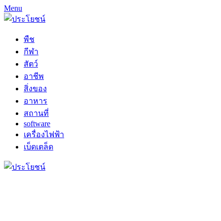
Menu
พืช
กีฬา
สัตว์
อาชีพ
สิ่งของ
อาหาร
สถานที่
software
เครื่องไฟฟ้า
เบ็ดเตล็ด