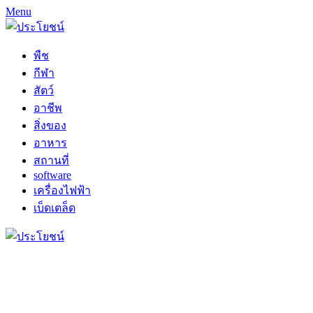
Menu
พืช
กีฬา
สัตว์
อาชีพ
สิ่งของ
อาหาร
สถานที่
software
เครื่องไฟฟ้า
เบ็ดเตล็ด