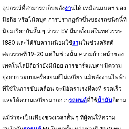
อุปกรณ์ที่สามารถเก็บพลัง
งา
นได้ เหมือนแบตฯ ของ
มือถือ หรือโน้ตบุค การปรากฏตัวขึ้นของรถชนิดนี้ที่
นิยมเรียกกันสั้น ๆ ว่ารถ EV มีมาตั้งแต่ในทศวรรษ
1880 และได้รับความนิยมใช้
งา
นในช่วงคริสต์
ศตวรรษที่ 19-20 แต่ในช่วงนั้น ความก้าวหน้าของ
เทคโนโลยีถือว่ายังมีน้อย การชาร์จแบตฯ มีความ
ยุ่งยาก ระบบเครื่องยนต์ไม่เสถียร แม้พลังงานไฟฟ้า
ที่ใช้ในการขับเคลื่อน จะมีอัตราเร่งที่คงที่ รวดเร็ว
และให้ความเสถียรมากกว่า
รถยนต์
ที่ใช้
น้ำมัน
ก็ตาม
แม้ว่าจะเป็นเพียงช่วงเวลาสั้น ๆ ที่ผู้คนให้ความ
สนใจกับ
รถยนต์
EV ในยุคนั้น ทว่าช่วงปี 1970 พบ