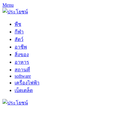
Menu
พืช
กีฬา
สัตว์
อาชีพ
สิ่งของ
อาหาร
สถานที่
software
เครื่องไฟฟ้า
เบ็ดเตล็ด