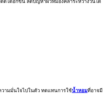
งแดดได้อีกขั้น ลดปัญหาผิวหมองคล้ำระหว่างวันได้
่มความมั่นใจไปในตัว ทดแทนการใช้
น้ำหอม
ที่อาจมี