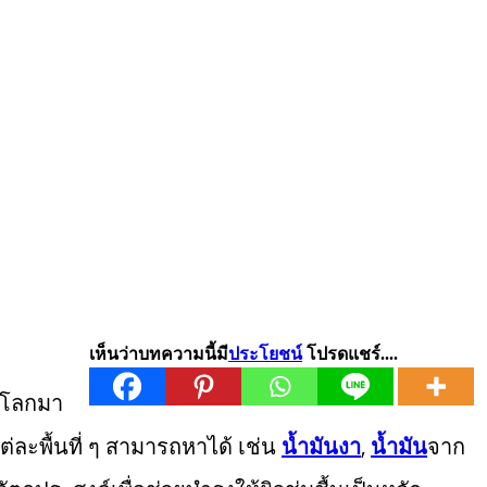
เห็นว่าบทความนี้มี
ประโยชน์
โปรดแชร์....
่วโลกมา
่ละพื้นที่ ๆ สามารถหาได้ เช่น
น้ำมัน
งา
,
น้ำมัน
จาก