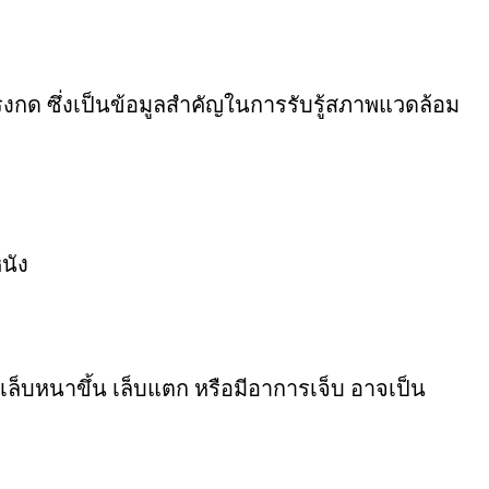
ะแรงกด ซึ่งเป็นข้อมูลสำคัญในการรับรู้สภาพแวดล้อม
นัง
นสี เล็บหนาขึ้น เล็บแตก หรือมีอาการเจ็บ อาจเป็น