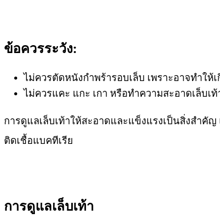
ข้อควรระวัง:
ไม่ควรตัดหนังกำพร้ารอบเล็บ เพราะอาจทำให้เกิ
ไม่ควรแคะ แกะ เกา หรือทำความสะอาดเล็บเท้า
การดูแลเล็บเท้าให้สะอาดและแข็งแรงเป็นสิ่งสำคัญ เ
ติดเชื้อแบคทีเรีย
การดูแลเล็บเท้า