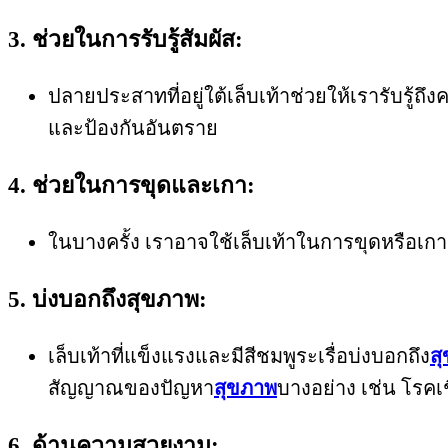
3. ช่วยในการรับรู้สัมผัส:
ปลายประสาทที่อยู่ใต้เล็บเท้าช่วยให้เรารับรู้ถ
และป้องกันอันตราย
4. ช่วยในการขุดและเกา:
ในบางครั้ง เราอาจใช้เล็บเท้าในการขุดหรือเก
5. บ่งบอกถึงสุขภาพ:
เล็บเท้าที่แข็งแรงและมีสีชมพูระเรื่อบ่งบอกถึง
ส
สัญญาณของปัญหา
สุขภาพ
บางอย่าง เช่น โรคเ
6. ด้านความสวยงาม: