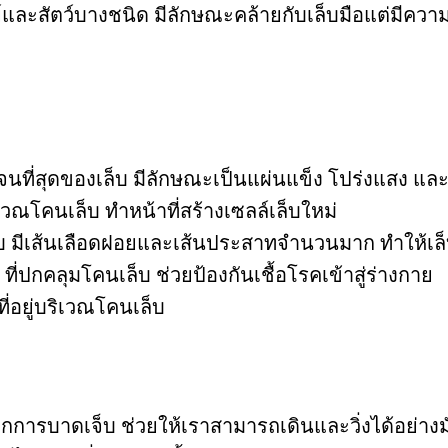
ย์และสัตว์บางชนิด มีลักษณะคล้ายกับเล็บมือแต่มีคว
จนที่สุดของเล็บ มีลักษณะเป็นแผ่นแข็ง โปร่งแสง และมี
ริเวณโคนเล็บ ทำหน้าที่สร้างเซลล์เล็บใหม่
่นเล็บ มีเส้นเลือดฝอยและเส้นประสาทจำนวนมาก ทำให้เล็
ที่ปกคลุมโคนเล็บ ช่วยป้องกันเชื้อโรคเข้าสู่ร่างกาย
ี่อยู่บริเวณโคนเล็บ
ากการบาดเจ็บ ช่วยให้เราสามารถเดินและวิ่งได้อย่างม