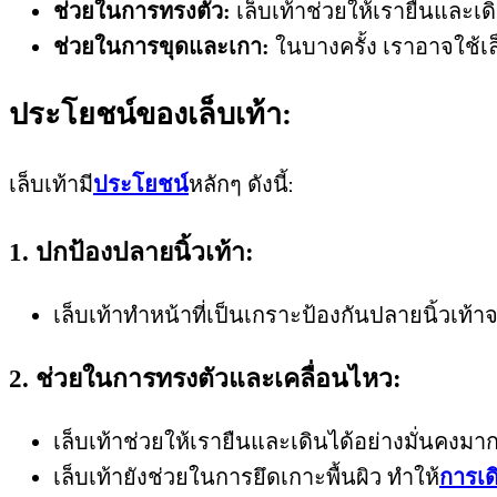
ช่วยในการทรงตัว:
เล็บเท้าช่วยให้เรายืนและเดิ
ช่วยในการขุดและเกา:
ในบางครั้ง เราอาจใช้เ
ประโยชน์ของเล็บเท้า:
เล็บเท้ามี
ประโยชน์
หลักๆ ดังนี้:
1. ปกป้องปลายนิ้วเท้า:
เล็บเท้าทำหน้าที่เป็นเกราะป้องกันปลายนิ้วเ
2. ช่วยในการทรงตัวและเคลื่อนไหว:
เล็บเท้าช่วยให้เรายืนและเดินได้อย่างมั่นคง
เล็บเท้ายังช่วยในการยึดเกาะพื้นผิว ทำให้
การเด