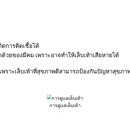
ดการติดเชื้อได้
ด้วยของมีคม เพราะอาจทำให้เล็บเท้าเสียหายได้
พราะเล็บเท้าที่สุขภาพดีสามารถป้องกันปัญหาสุขภาพเท
การดูแลเล็บเท้า