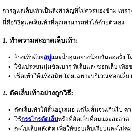
การดูแลเล็บเท้าเป็นสิ่งสำคัญที่ไม่ควรมองข้าม เพรา
นี่คือวิธีดูแลเล็บเท้าที่คุณสามารถทำได้ด้วยตัวเอง:
1. ทำความสะอาดเล็บเท้า:
ล้างเท้าด้วย
สบู่
และน้ำอุ่นอย่างน้อยวันละครั้ง
ใช้แปรงขนนุ่มขัดเบาๆ ที่เล็บและซอกเล็บ เพื่อ
เช็ดเท้าให้แห้งสนิท โดยเฉพาะบริเวณซอกเล็บ เพ
2. ตัดเล็บเท้าอย่างถูกวิธี:
ตัดเล็บเท้าให้สั้นอยู่เสมอ แต่ไม่สั้นจนเกินไป 
ใช้
กรรไกรตัดเล็บ
หรือที่ตัดเล็บที่คมและสะอาด
ตะไบเล็บหลังตัด เพื่อให้ขอบเล็บเรียบและไม่คม