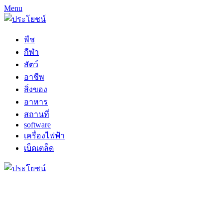
Menu
พืช
กีฬา
สัตว์
อาชีพ
สิ่งของ
อาหาร
สถานที่
software
เครื่องไฟฟ้า
เบ็ดเตล็ด