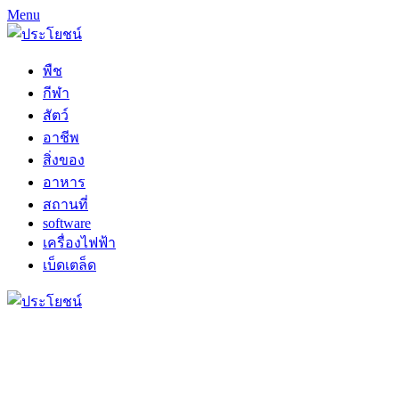
Menu
พืช
กีฬา
สัตว์
อาชีพ
สิ่งของ
อาหาร
สถานที่
software
เครื่องไฟฟ้า
เบ็ดเตล็ด