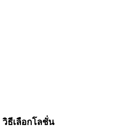
วิธีเลือกโลชั่น