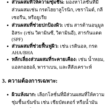
ส่วนผสมที่ให้ความชุ่มชื้น:
มองหาโลชั่นที่มี
ส่วนผสมเช่น กรดไฮยาลูโรนิก, เซราไมด์, กลี
เซอรีน, หรือยูเรีย
ส่วนผสมที่ช่วยปกป้องผิว:
เช่น สารต้านอนุมูล
อิสระ (เช่น วิตามินซี, วิตามินอี), สารกันแดด
(SPF)
ส่วนผสมที่ช่วยฟื้นฟูผิว:
เช่น เรตินอล, กรด
AHA/BHA
หลีกเลี่ยงส่วนผสมที่ระคายเคือง:
เช่น น้ำหอม,
แอลกอฮอล์, พาราเบน, และสีสังเคราะห์
3. ความต้องการเฉพาะ:
ผิวแห้งมาก:
เลือกโลชั่นที่มีส่วนผสมที่ให้ความ
ชุ่มชื้นเข้มข้น เช่น เชียบัตเตอร์ หรือน้ำมัน