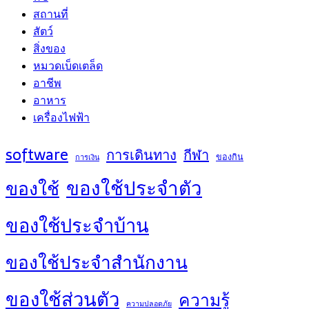
สถานที่
สัตว์
สิ่งของ
หมวดเบ็ดเตล็ด
อาชีพ
อาหาร
เครื่องไฟฟ้า
software
การเดินทาง
กีฬา
ของกิน
การเงิน
ของใช้ประจำตัว
ของใช้
ของใช้ประจำบ้าน
ของใช้ประจำสำนักงาน
ของใช้ส่วนตัว
ความรู้
ความปลอดภัย