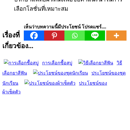
เลือกโลชั่นที่เหมาะสม
เห็นว่าบทความนี้มีประโยชน์ โปรดแชร์....
เรื่องที่
เกี่ยวข้อง...
การเลือกซื้อสบู่
วิธี
เลือกยาสีฟัน
ประโยชน์ของชุด
นักเรียน
ประโยชน์ของ
ผ้าเช็ดตัว