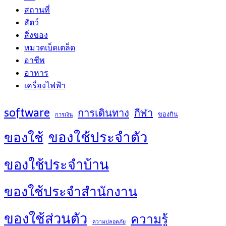
สถานที่
สัตว์
สิ่งของ
หมวดเบ็ดเตล็ด
อาชีพ
อาหาร
เครื่องไฟฟ้า
software
การเดินทาง
กีฬา
ของกิน
การเงิน
ของใช้ประจำตัว
ของใช้
ของใช้ประจำบ้าน
ของใช้ประจำสำนักงาน
ของใช้ส่วนตัว
ความรู้
ความปลอดภัย