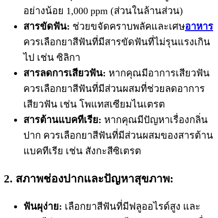
อย่างน้อย 1,000 ppm (ส่วนในล้านส่วน)
สารขัดฟัน:
ช่วยขจัดคราบพลัคและเศษ
อาหาร
ควรเลือกยาสีฟันที่มีสารขัดฟันที่ไม่รุนแรงเกิน
ไป เช่น ซิลิกา
สารลดการเสียวฟัน:
หากคุณมีอาการเสียวฟัน
ควรเลือกยาสีฟันที่มีส่วนผสมที่ช่วยลดอาการ
เสียวฟัน เช่น โพแทสเซียมไนเตรต
สารต้านแบคทีเรีย:
หากคุณมีปัญหาเรื่องกลิ่น
ปาก ควรเลือกยาสีฟันที่มีส่วนผสมของสารต้าน
แบคทีเรีย เช่น สังกะสีซิเตรต
2. สภาพช่องปากและปัญหาสุขภาพ:
ฟันผุง่าย:
เลือกยาสีฟันที่มีฟลูออไรด์สูง และ