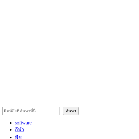
ค้นหา
ค้นหา
software
กีฬา
พืช