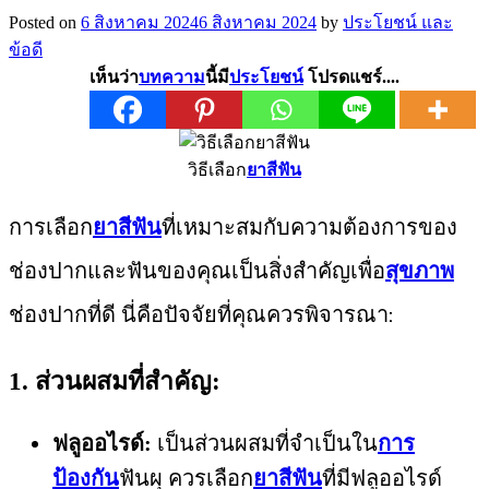
Posted on
6 สิงหาคม 2024
6 สิงหาคม 2024
by
ประโยชน์ และ
ข้อดี
เห็นว่า
บทความ
นี้มี
ประโยชน์
โปรดแชร์....
วิธีเลือก
ยาสีฟัน
การเลือก
ยาสีฟัน
ที่เหมาะสมกับความต้องการของ
ช่องปากและฟันของคุณเป็นสิ่งสำคัญเพื่อ
สุขภาพ
ช่องปากที่ดี นี่คือปัจจัยที่คุณควรพิจารณา:
1. ส่วนผสมที่สำคัญ:
ฟลูออไรด์:
เป็นส่วนผสมที่จำเป็นใน
การ
ป้องกัน
ฟันผุ ควรเลือก
ยาสีฟัน
ที่มีฟลูออไรด์