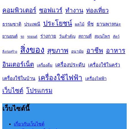
คอมพิวเตอร์
ซอฟแวร์
ทำงาน
ท่องเที่ยว
ประโยชน์
พืช
ยานพาหนะ
ธรรมชาติ
ประเพณี
ผลไม้
ร่างกาย
สถานที่
ยานยนต์
วันสำคัญ
สมุนไพร
สัตว์
รถ
รถยนต์
สิ่งของ
สุขภาพ
อาชีพ
อาหาร
อนามัย
สิ่งก่อสร้าง
อินเตอร์เน็ต
เครื่องประดับ
เครื่องใช้ในครัว
เครื่องดื่ม
เครื่องใช้ไฟฟ้า
เครื่องใช้ในบ้าน
เครื่องไฟฟ้า
เว็บไซต์
โปรแกรม
เว็บไซต์นี้
เกี่ยวกับเว็บไซต์