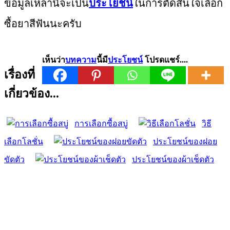
ข้อมูลเหล่านี้จะเป็น
ประโยชน์
ในการตัดสินใจเลือก
ซื้อยาสีฟันนะครับ
เห็นว่า
บทความ
นี้มี
ประโยชน์
โปรดแชร์....
เรื่องที่
เกี่ยวข้อง...
การเลือกซื้อสบู่
วิธี
เลือกโลชั่น
ประโยชน์ของฝอย
ขัดตัว
ประโยชน์ของผ้าเช็ดตัว