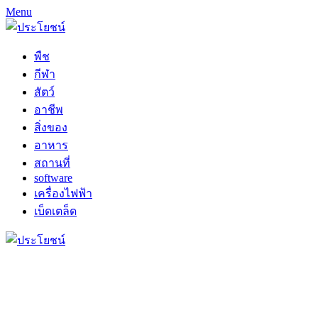
Menu
พืช
กีฬา
สัตว์
อาชีพ
สิ่งของ
อาหาร
สถานที่
software
เครื่องไฟฟ้า
เบ็ดเตล็ด