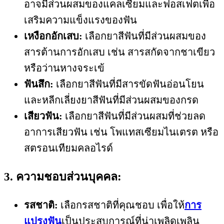
อาจมีส่วนผสมของแคลเซียมและฟอสเฟตเพื่อ
เสริมความแข็งแรงของฟัน
เหงือกอักเสบ:
เลือกยาสีฟันที่มีส่วนผสมของ
สารต้านการอักเสบ เช่น สารสกัดจากชาเขียว
หรือว่านหางจระเข้
ฟันสึก:
เลือกยาสีฟันที่มีสารขัดฟันอ่อนโยน
และหลีกเลี่ยงยาสีฟันที่มีส่วนผสมของกรด
เสียวฟัน:
เลือกยาสีฟันที่มีส่วนผสมที่ช่วยลด
อาการเสียวฟัน เช่น โพแทสเซียมไนเตรต หรือ
สตรอนเทียมคลอไรด์
3. ความชอบส่วนบุคคล:
รสชาติ:
เลือกรสชาติที่คุณชอบ เพื่อให้
การ
แปรงฟัน
เป็นประสบการณ์ที่น่าเพลิดเพลิน