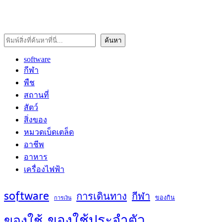
ค้นหา
ค้นหา
software
กีฬา
พืช
สถานที่
สัตว์
สิ่งของ
หมวดเบ็ดเตล็ด
อาชีพ
อาหาร
เครื่องไฟฟ้า
software
การเดินทาง
กีฬา
ของกิน
การเงิน
ของใช้ประจำตัว
ของใช้