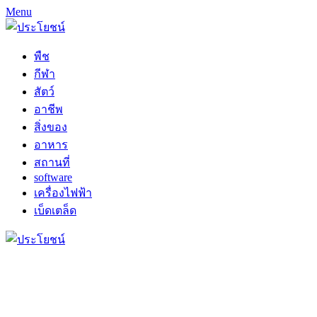
Menu
พืช
กีฬา
สัตว์
อาชีพ
สิ่งของ
อาหาร
สถานที่
software
เครื่องไฟฟ้า
เบ็ดเตล็ด