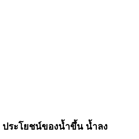
ประโยชน์ของน้ำขึ้น น้ำลง