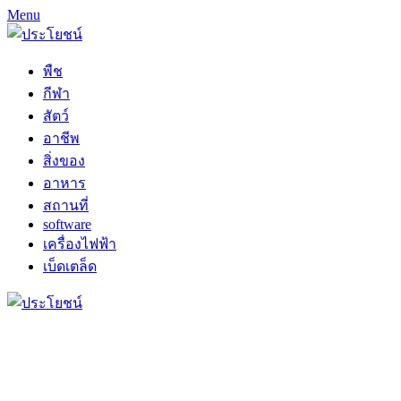
Menu
พืช
กีฬา
สัตว์
อาชีพ
สิ่งของ
อาหาร
สถานที่
software
เครื่องไฟฟ้า
เบ็ดเตล็ด