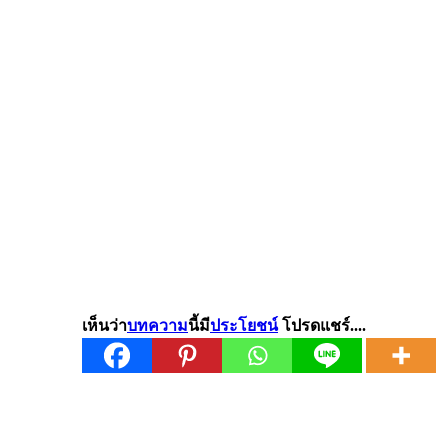
เห็นว่า
บทความ
นี้มี
ประโยชน์
โปรดแชร์....