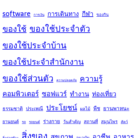
software
การเดินทาง
กีฬา
ของกิน
การเงิน
ของใช้ประจำตัว
ของใช้
ของใช้ประจำบ้าน
ของใช้ประจำสำนักงาน
ของใช้ส่วนตัว
ความรู้
ความปลอดภัย
คอมพิวเตอร์
ซอฟแวร์
ทำงาน
ท่องเที่ยว
ประโยชน์
พืช
ยานพาหนะ
ธรรมชาติ
ประเพณี
ผลไม้
ร่างกาย
สถานที่
ยานยนต์
วันสำคัญ
สมุนไพร
สัตว์
รถ
รถยนต์
สิ่งของ
สุขภาพ
อาชีพ
อาหาร
อนามัย
สิ่งก่อสร้าง