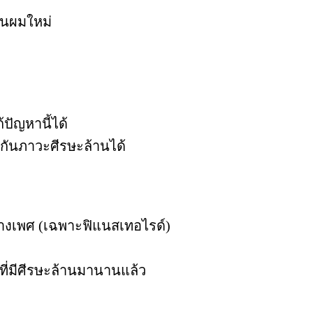
้นผมใหม่
ัญหานี้ได้
กันภาวะศีรษะล้านได้
ทางเพศ (เฉพาะฟิแนสเทอไรด์)
ู้ที่มีศีรษะล้านมานานแล้ว