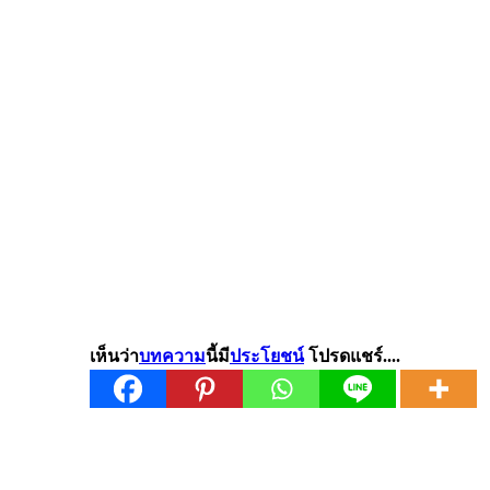
เห็นว่า
บทความ
นี้มี
ประโยชน์
โปรดแชร์....