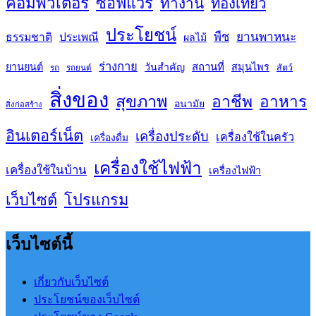
คอมพิวเตอร์
ซอฟแวร์
ทำงาน
ท่องเที่ยว
ประโยชน์
พืช
ยานพาหนะ
ธรรมชาติ
ประเพณี
ผลไม้
ร่างกาย
สถานที่
ยานยนต์
วันสำคัญ
สมุนไพร
สัตว์
รถ
รถยนต์
สิ่งของ
สุขภาพ
อาชีพ
อาหาร
อนามัย
สิ่งก่อสร้าง
อินเตอร์เน็ต
เครื่องประดับ
เครื่องใช้ในครัว
เครื่องดื่ม
เครื่องใช้ไฟฟ้า
เครื่องใช้ในบ้าน
เครื่องไฟฟ้า
เว็บไซต์
โปรแกรม
เว็บไซต์นี้
เกี่ยวกับเว็บไซต์
ประโยชน์ของเว็บไซต์