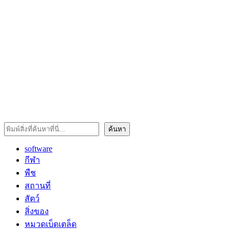
ค้นหา
ค้นหา
software
กีฬา
พืช
สถานที่
สัตว์
สิ่งของ
หมวดเบ็ดเตล็ด