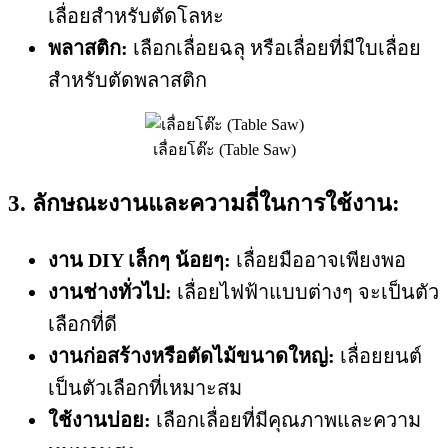
เลื่อยสำหรับตัดโลหะ
พลาสติก:
เลือกเลื่อยฉลุ หรือเลื่อยที่มีใบเลื่อย
สำหรับตัดพลาสติก
เลื่อยโต๊ะ (Table Saw)
3. ลักษณะงานและความถี่ในการใช้งาน:
งาน DIY เล็กๆ น้อยๆ:
เลื่อยมืออาจเพียงพอ
งานช่างทั่วไป:
เลื่อยไฟฟ้าแบบต่างๆ จะเป็นตัว
เลือกที่ดี
งานก่อสร้างหรือตัดไม้ขนาดใหญ่:
เลื่อยยนต์
เป็นตัวเลือกที่เหมาะสม
ใช้งานบ่อย:
เลือกเลื่อยที่มีคุณภาพและความ