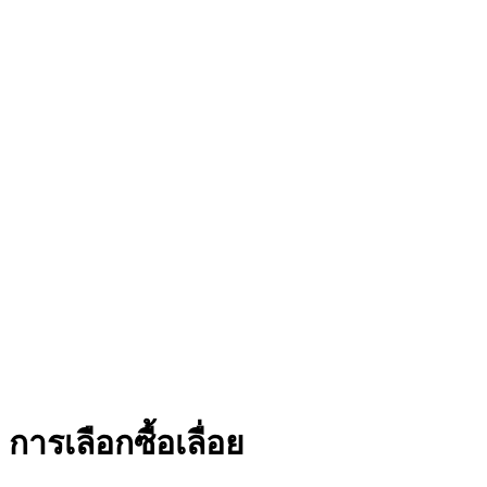
การเลือกซื้อเลื่อย