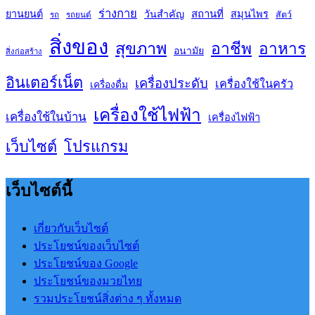
ร่างกาย
สถานที่
ยานยนต์
วันสำคัญ
สมุนไพร
สัตว์
รถ
รถยนต์
สิ่งของ
สุขภาพ
อาชีพ
อาหาร
อนามัย
สิ่งก่อสร้าง
อินเตอร์เน็ต
เครื่องประดับ
เครื่องใช้ในครัว
เครื่องดื่ม
เครื่องใช้ไฟฟ้า
เครื่องใช้ในบ้าน
เครื่องไฟฟ้า
เว็บไซต์
โปรแกรม
เว็บไซต์นี้
เกี่ยวกับเว็บไซต์
ประโยชน์ของเว็บไซต์
ประโยชน์ของ Google
ประโยชน์ของมวยไทย
รวมประโยชน์สิ่งต่าง ๆ ทั้งหมด