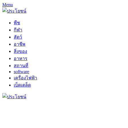
Menu
พืช
กีฬา
สัตว์
อาชีพ
สิ่งของ
อาหาร
สถานที่
software
เครื่องไฟฟ้า
เบ็ดเตล็ด