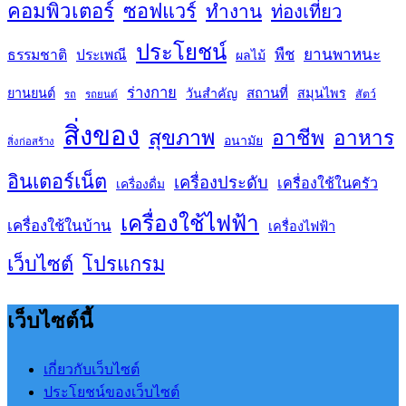
คอมพิวเตอร์
ซอฟแวร์
ทำงาน
ท่องเที่ยว
ประโยชน์
พืช
ยานพาหนะ
ธรรมชาติ
ประเพณี
ผลไม้
ร่างกาย
สถานที่
ยานยนต์
วันสำคัญ
สมุนไพร
สัตว์
รถ
รถยนต์
สิ่งของ
สุขภาพ
อาชีพ
อาหาร
อนามัย
สิ่งก่อสร้าง
อินเตอร์เน็ต
เครื่องประดับ
เครื่องใช้ในครัว
เครื่องดื่ม
เครื่องใช้ไฟฟ้า
เครื่องใช้ในบ้าน
เครื่องไฟฟ้า
เว็บไซต์
โปรแกรม
เว็บไซต์นี้
เกี่ยวกับเว็บไซต์
ประโยชน์ของเว็บไซต์