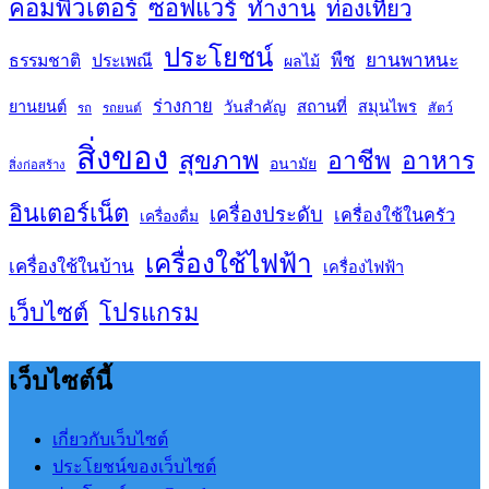
คอมพิวเตอร์
ซอฟแวร์
ทำงาน
ท่องเที่ยว
ประโยชน์
พืช
ยานพาหนะ
ธรรมชาติ
ประเพณี
ผลไม้
ร่างกาย
สถานที่
ยานยนต์
วันสำคัญ
สมุนไพร
สัตว์
รถ
รถยนต์
สิ่งของ
สุขภาพ
อาชีพ
อาหาร
อนามัย
สิ่งก่อสร้าง
อินเตอร์เน็ต
เครื่องประดับ
เครื่องใช้ในครัว
เครื่องดื่ม
เครื่องใช้ไฟฟ้า
เครื่องใช้ในบ้าน
เครื่องไฟฟ้า
เว็บไซต์
โปรแกรม
เว็บไซต์นี้
เกี่ยวกับเว็บไซต์
ประโยชน์ของเว็บไซต์