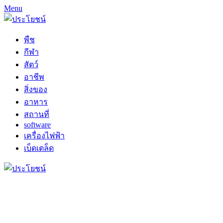
Menu
พืช
กีฬา
สัตว์
อาชีพ
สิ่งของ
อาหาร
สถานที่
software
เครื่องไฟฟ้า
เบ็ดเตล็ด