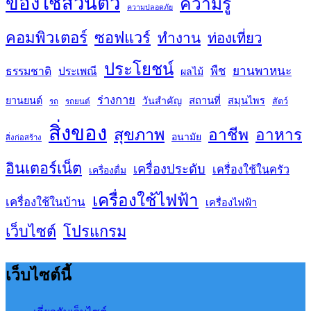
ของใช้ส่วนตัว
ความรู้
ความปลอดภัย
คอมพิวเตอร์
ซอฟแวร์
ทำงาน
ท่องเที่ยว
ประโยชน์
พืช
ยานพาหนะ
ธรรมชาติ
ประเพณี
ผลไม้
ร่างกาย
สถานที่
ยานยนต์
วันสำคัญ
สมุนไพร
สัตว์
รถ
รถยนต์
สิ่งของ
สุขภาพ
อาชีพ
อาหาร
อนามัย
สิ่งก่อสร้าง
อินเตอร์เน็ต
เครื่องประดับ
เครื่องใช้ในครัว
เครื่องดื่ม
เครื่องใช้ไฟฟ้า
เครื่องใช้ในบ้าน
เครื่องไฟฟ้า
เว็บไซต์
โปรแกรม
เว็บไซต์นี้