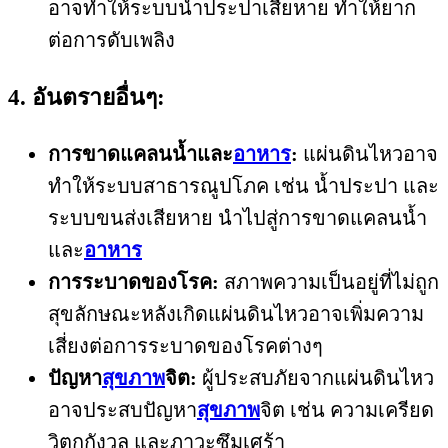
อาจทำให้ระบบน้ำประปาเสียหาย ทำให้ยาก
ต่อการดับเพลิง
4. อันตรายอื่นๆ:
การขาดแคลนน้ำและ
อาหาร
:
แผ่นดินไหวอาจ
ทำให้ระบบสาธารณูปโภค เช่น น้ำประปา และ
ระบบขนส่งเสียหาย นำไปสู่การขาดแคลนน้ำ
และ
อาหาร
การระบาดของโรค:
สภาพความเป็นอยู่ที่ไม่ถูก
สุขลักษณะหลังเกิดแผ่นดินไหวอาจเพิ่มความ
เสี่ยงต่อการระบาดของโรคต่างๆ
ปัญหา
สุขภาพ
จิต:
ผู้ประสบภัยจากแผ่นดินไหว
อาจประสบปัญหา
สุขภาพ
จิต เช่น ความเครียด
วิตกกังวล และภาวะซึมเศร้า