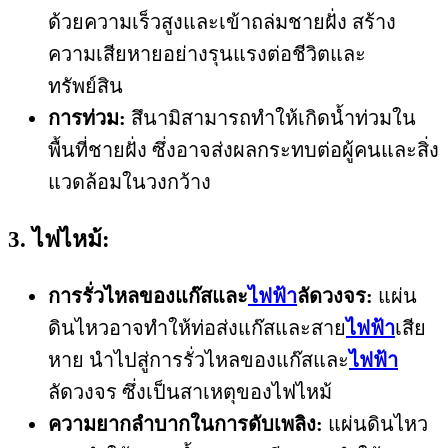
ด้วยความเร็วสูงและเข้าถล่มชายฝั่ง สร้าง
ความเสียหายอย่างรุนแรงต่อชีวิตและ
ทรัพย์สิน
การท่วม:
สึนามิสามารถทำให้เกิดน้ำท่วมใน
พื้นที่ชายฝั่ง ซึ่งอาจส่งผลกระทบต่อผู้คนและสิ่ง
แวดล้อมในวงกว้าง
3. ไฟไหม้:
การรั่วไหลของแก๊สและ
ไฟฟ้า
ลัดวงจร:
แผ่น
ดินไหวอาจทำให้ท่อส่งแก๊สและสาย
ไฟฟ้า
เสีย
หาย นำไปสู่การรั่วไหลของแก๊สและ
ไฟฟ้า
ลัดวงจร ซึ่งเป็นสาเหตุของไฟไหม้
ความยากลำบากในการดับเพลิง:
แผ่นดินไหว