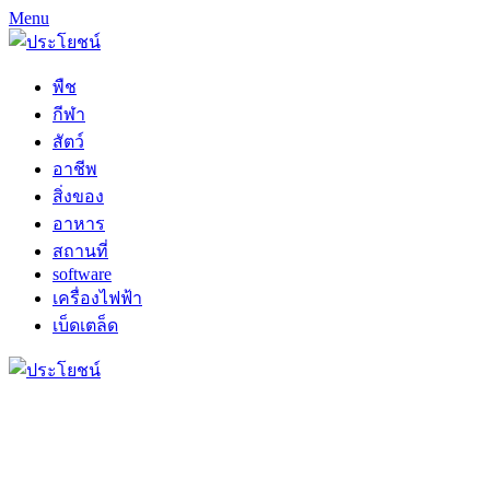
Menu
พืช
กีฬา
สัตว์
อาชีพ
สิ่งของ
อาหาร
สถานที่
software
เครื่องไฟฟ้า
เบ็ดเตล็ด