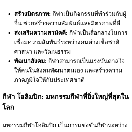
สร้างมิตรภาพ:
กีฬาเป็นกิจกรรมที่ทำร่วมกับผู้
อื่น ช่วยสร้างความสัมพันธ์และมิตรภาพที่ดี
ส่งเสริมความสามัคคี:
กีฬาเป็นสื่อกลางในการ
เชื่อมความสัมพันธ์ระหว่างคนต่างเชื้อชาติ
ศาสนา และวัฒนธรรม
พัฒนาสังคม:
กีฬาสามารถเป็นแรงบันดาลใจ
ให้คนในสังคมพัฒนาตนเอง และสร้างความ
ภาคภูมิใจให้กับประเทศชาติ
กีฬา โอลิมปิก: มหกรรมกีฬาที่ยิ่งใหญ่ที่สุดใน
โลก
มหกรรมกีฬาโอลิมปิก เป็นการแข่งขันกีฬาระหว่าง