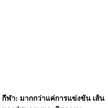
กีฬา: มากกว่าแค่การแข่งขัน เส้น