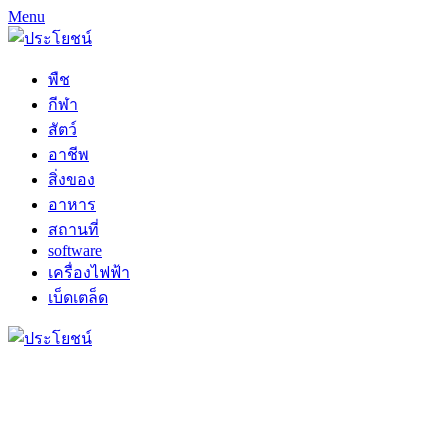
Menu
พืช
กีฬา
สัตว์
อาชีพ
สิ่งของ
อาหาร
สถานที่
software
เครื่องไฟฟ้า
เบ็ดเตล็ด