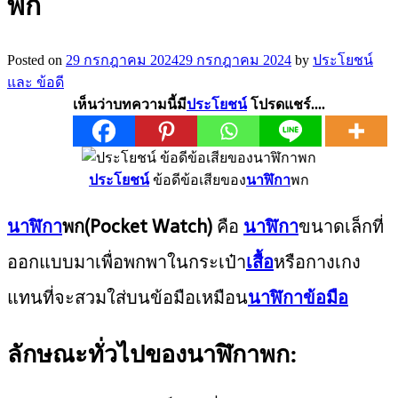
พก
Posted on
29 กรกฎาคม 2024
29 กรกฎาคม 2024
by
ประโยชน์
และ ข้อดี
เห็นว่าบทความนี้มี
ประโยชน์
โปรดแชร์....
ประโยชน์
ข้อดีข้อเสียของ
นาฬิกา
พก
นาฬิกา
พก(Pocket Watch)
คือ
นาฬิกา
ขนาดเล็กที่
ออกแบบมาเพื่อพกพาในกระเป๋า
เสื้อ
หรือกางเกง
แทนที่จะสวมใส่บนข้อมือเหมือน
นาฬิกาข้อมือ
ลักษณะทั่วไปของนาฬิกาพก: