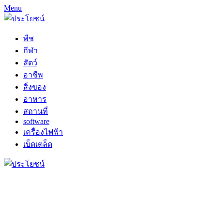
Menu
พืช
กีฬา
สัตว์
อาชีพ
สิ่งของ
อาหาร
สถานที่
software
เครื่องไฟฟ้า
เบ็ดเตล็ด