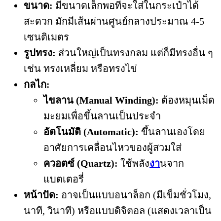
ขนาด:
มีขนาดเล็กพอที่จะใส่ในกระเป๋าได้
สะดวก มักมีเส้นผ่านศูนย์กลางประมาณ 4-5
เซนติเมตร
รูปทรง:
ส่วนใหญ่เป็นทรงกลม แต่ก็มีทรงอื่น ๆ
เช่น ทรงเหลี่ยม หรือทรงไข่
กลไก:
ไขลาน (Manual Winding):
ต้องหมุนเม็ด
มะยมเพื่อขึ้นลานเป็นประจำ
อัตโนมัติ (Automatic):
ขึ้นลานเองโดย
อาศัยการเคลื่อนไหวของผู้สวมใส่
ควอตซ์ (Quartz):
ใช้พลัง
งา
นจาก
แบตเตอรี่
หน้าปัด:
อาจเป็นแบบอนาล็อก (มีเข็มชั่วโมง,
นาที, วินาที) หรือแบบดิจิตอล (แสดงเวลาเป็น