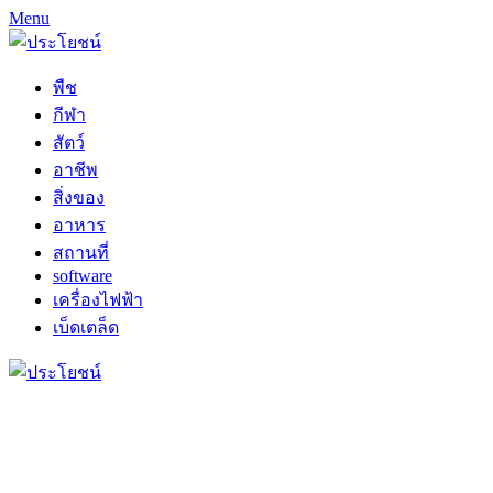
Menu
พืช
กีฬา
สัตว์
อาชีพ
สิ่งของ
อาหาร
สถานที่
software
เครื่องไฟฟ้า
เบ็ดเตล็ด