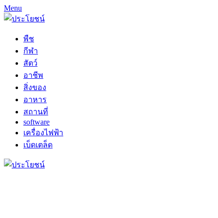
Menu
พืช
กีฬา
สัตว์
อาชีพ
สิ่งของ
อาหาร
สถานที่
software
เครื่องไฟฟ้า
เบ็ดเตล็ด