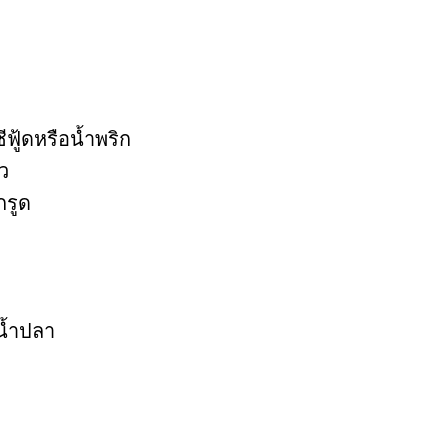
ฟู้ดหรือน้ำพริก
ว
กรูด
น้ำปลา