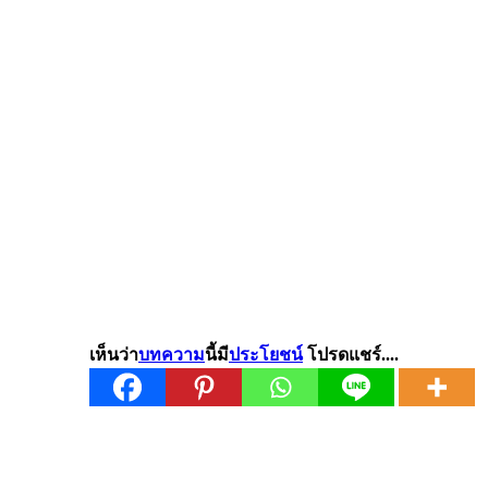
เห็นว่า
บทความ
นี้มี
ประโยชน์
โปรดแชร์....