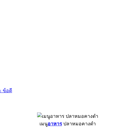
 ข้อดี
เมนู
อาหาร
ปลาหมอคางดำ