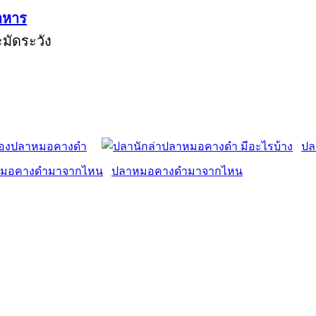
าหาร
มัดระวัง
องปลาหมอคางดำ
ปล
ปลาหมอคางดำมาจากไหน