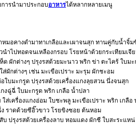
รับการนำมาประกอบ
อาหาร
ได้หลากหลายเมนู
าหมอคางดำมาทาเกลือและเผาจนสุก ทานคู่กับน้ำจิ้มซี
้วนำไปทอดจนเหลืองกรอบ โรยหน้าด้วยกระเทียมเจีย
เห็ด ผักต่างๆ ปรุงรสด้วยมะนาว พริก ข่า ตะไคร้ ใบมะ
ใส่ผักต่างๆ เช่น มะเขือเปราะ มะรุม ผักชะอม
บมะกรูด ปรุงรสด้วยเครื่องแกงลุยสวน นึ่งจนสุก
กงฉู่ฉี่ ใบมะกรูด พริก เกลือ น้ำปลา
ใส่เครื่องแกงอ่อม ใบชะพลู มะเขือเปราะ พริก เกลือ 
 ราดด้วยซีอิ๊วขาว โรยขิงซอย ต้นหอม
ับ ปรุงรสด้วยเครื่องลาบ หอมแดง ผักชี ใบสะระแหน่