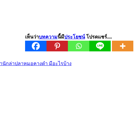
เห็นว่า
บทความ
นี้มี
ประโยชน์
โปรดแชร์....
านักล่าปลาหมอคางดำ มีอะไรบ้าง