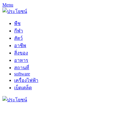
Menu
พืช
กีฬา
สัตว์
อาชีพ
สิ่งของ
อาหาร
สถานที่
software
เครื่องไฟฟ้า
เบ็ดเตล็ด