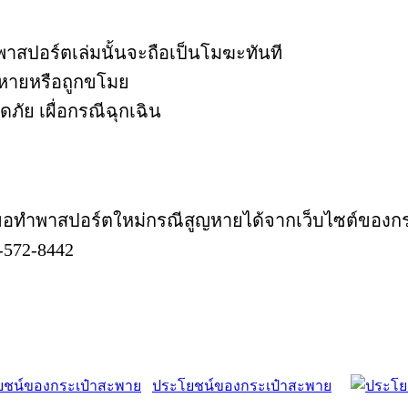
าสปอร์ตเล่มนั้นจะถือเป็นโมฆะทันที
ูญหายหรือถูกขโมย
ัย เผื่อกรณีฉุกเฉิน
การขอทำพาสปอร์ตใหม่กรณีสูญหายได้จากเว็บไซต์ขอ
2-572-8442
ประโยชน์ของกระเป๋าสะพาย