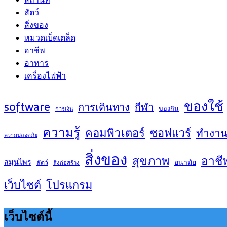
สัตว์
สิ่งของ
หมวดเบ็ดเตล็ด
อาชีพ
อาหาร
เครื่องไฟฟ้า
ของใช้
software
การเดินทาง
กีฬา
ของกิน
การเงิน
ความรู้
คอมพิวเตอร์
ซอฟแวร์
ทำงา
ความปลอดภัย
สิ่งของ
สุขภาพ
อาชี
สมุนไพร
อนามัย
สัตว์
สิ่งก่อสร้าง
เว็บไซต์
โปรแกรม
เว็บไซต์นี้