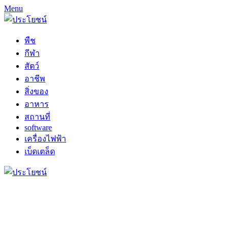
Menu
พืช
กีฬา
สัตว์
อาชีพ
สิ่งของ
อาหาร
สถานที่
software
เครื่องไฟฟ้า
เบ็ดเตล็ด