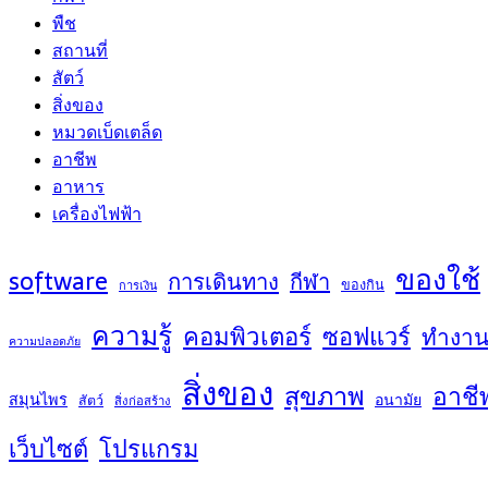
พืช
สถานที่
สัตว์
สิ่งของ
หมวดเบ็ดเตล็ด
อาชีพ
อาหาร
เครื่องไฟฟ้า
ของใช้
software
การเดินทาง
กีฬา
ของกิน
การเงิน
ความรู้
คอมพิวเตอร์
ซอฟแวร์
ทำงา
ความปลอดภัย
สิ่งของ
สุขภาพ
อาชี
สมุนไพร
อนามัย
สัตว์
สิ่งก่อสร้าง
เว็บไซต์
โปรแกรม